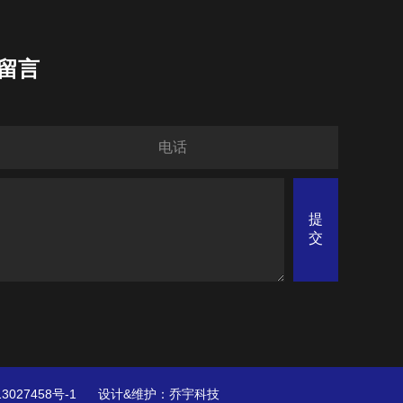
留言
3027458号-1
设计&维护：
乔宇科技